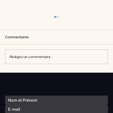
Commentaires
Rédigez un commentaire...
Vlan #98 Comment développer
l’intelligence émotionnelle de vos enfants
Votre prochain séminaire commence ici
avec Catherine Gueguen