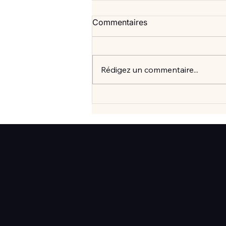
Commentaires
Rédigez un commentaire...
Vlan #99 Comment vraiment
mieux consommer? avec
Elisabeth Laville
Votre 