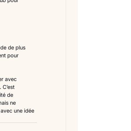
pub pour 
de de plus 
ent pour 
er avec 
 C’est 
ité de 
ais ne 
 avec une idée 