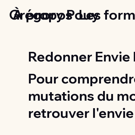
Grégory Pouy
À propos
Les form
Redonner Envie 
Pour comprendre
mutations du m
retrouver l'envie 