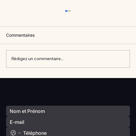
Commentaires
Rédigez un commentaire...
Vlan #98 Comment développer
l’intelligence émotionnelle de vos enfants
Votre prochain séminaire commence ici
avec Catherine Gueguen