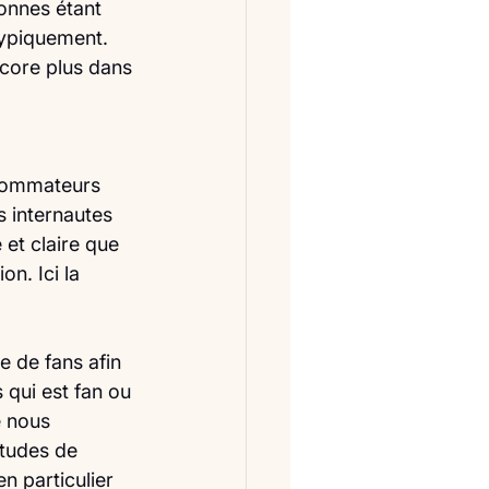
onnes étant 
typiquement.
ncore plus dans 
nsommateurs 
 internautes 
et claire que 
n. Ici la 
 de fans afin 
qui est fan ou 
e nous 
itudes de 
 particulier 