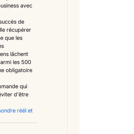
business avec 
 succès de 
lle récupérer 
e que les 
es 
ens lâchent 
armi les 500 
e obligatoire 
ommande qui 
viter d'être 
ondre réél et 