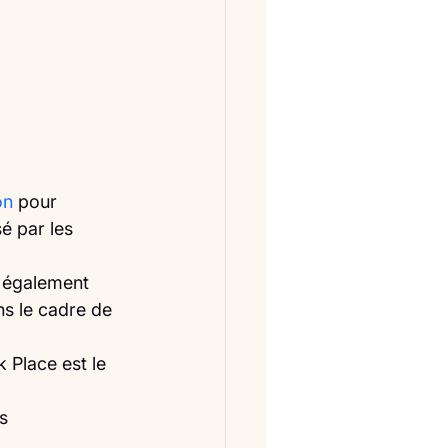
on
 pour 
é par les 
t également 
s le cadre de 
 Place est le 
s