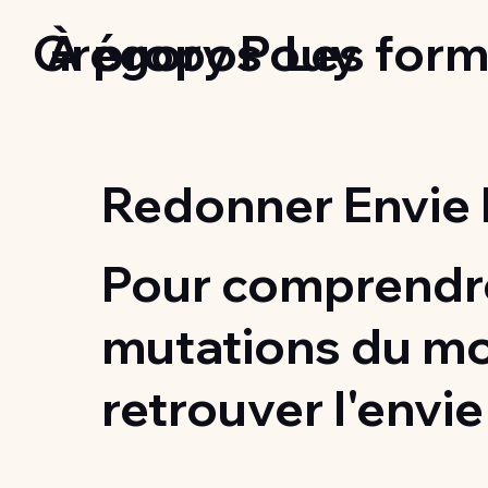
Grégory Pouy
À propos
Les form
Redonner Envie 
Pour comprendre
mutations du m
retrouver l'envie 