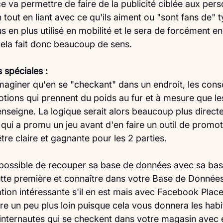
 va permettre de faire de la publicité ciblée aux pers
tout en liant avec ce qu'ils aiment ou "sont fans de" 
 en plus utilisé en mobilité et le sera de forcément e
cela fait donc beaucoup de sens.
 spéciales :
 imaginer qu'en se "checkant" dans un endroit, les co
tions qui prennent du poids au fur et à mesure que les
nseigne. La logique serait alors beaucoup plus directe 
qui a promu un jeu avant d'en faire un outil de promotio
re claire et gagnante pour les 2 parties.
à possible de recouper sa base de données avec sa base
te première et connaître dans votre Base de Données 
ation intéressante s'il en est mais avec Facebook Plac
ore un peu plus loin puisque cela vous donnera les hab
ternautes qui se checkent dans votre magasin avec en