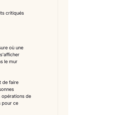
s critiqués 
sure où une 
s'afficher 
s le mur 
 de faire 
sonnes 
s opérations de 
 pour ce 