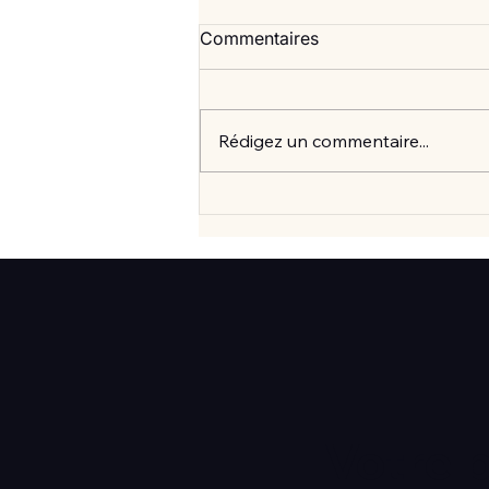
Commentaires
Rédigez un commentaire...
Vlan #99 Comment vraiment
mieux consommer? avec
Elisabeth Laville
Votre 