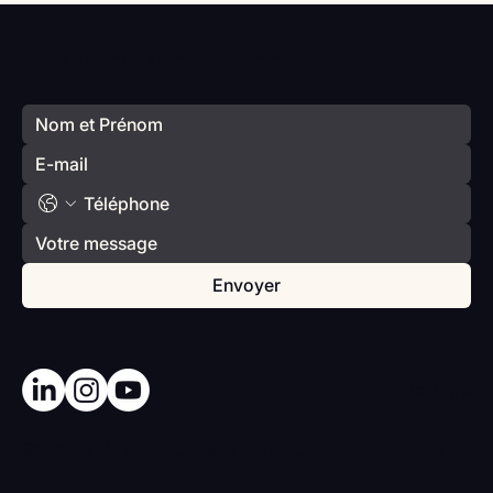
Vlan #98 Comment développer
l’intelligence émotionnelle de vos enfants
Votre prochain séminaire commence ici
avec Catherine Gueguen
Envoyer
Haut De Page
©2026 Grégory Pouy -
Blog
Site
Trend Design