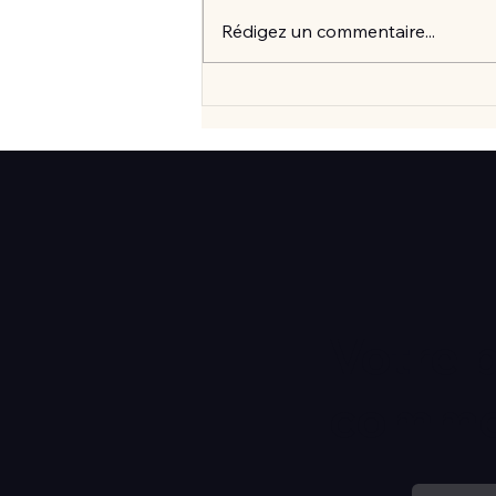
Rédigez un commentaire...
Vlan #99 Comment vraiment
mieux consommer? avec
Elisabeth Laville
Votre 
commen