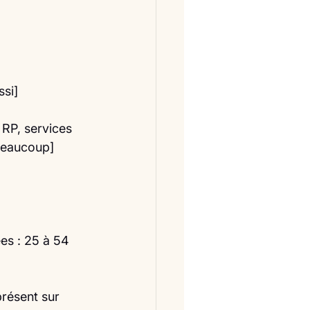
ssi]
 RP, services 
beaucoup] 
es : 25 à 54 
résent sur 