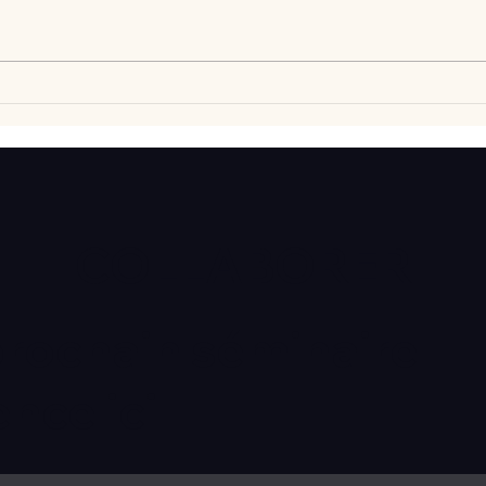
Vlan #98 Comment
Vlan
développer l’intelligence
comp
émotionnelle de vos enfants
déba
avec Catherine Gueguen
COLLABORER
prochain séminaire
ce ici