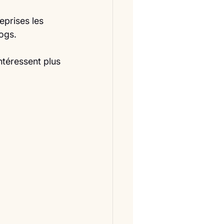
reprises les 
logs.
ntéressent plus 