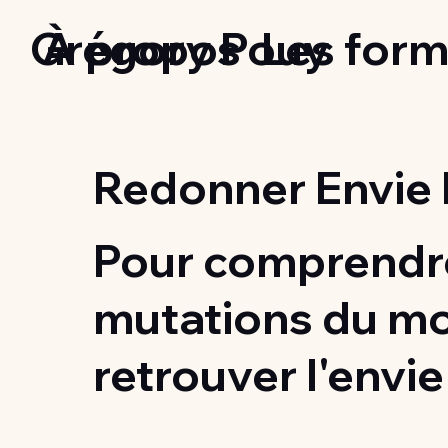
Grégory Pouy
À propos
Les form
Redonner Envie 
Pour comprendre
mutations du m
retrouver l'envie 