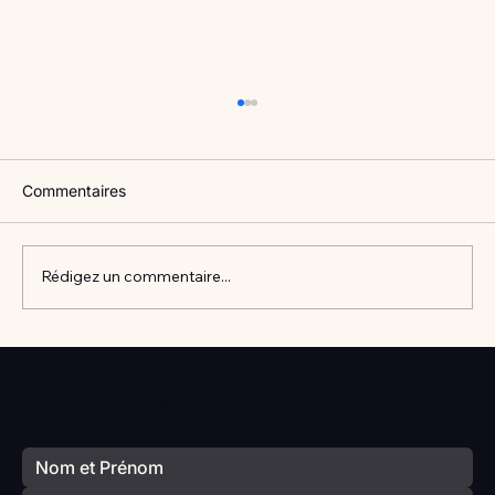
Commentaires
Rédigez un commentaire...
Vlan #98 Comment développer
l’intelligence émotionnelle de vos enfants
Votre prochain séminaire commence ici
avec Catherine Gueguen