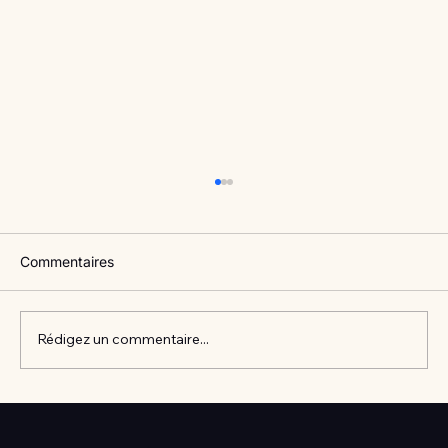
Commentaires
Rédigez un commentaire...
Vlan #98 Comment développer
l’intelligence émotionnelle de vos enfants