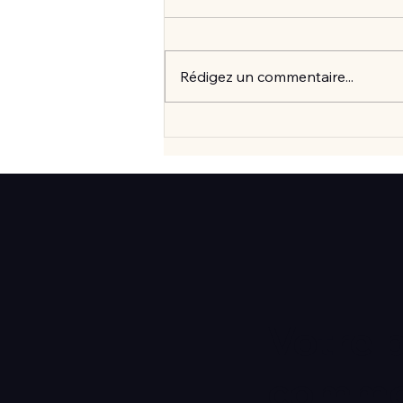
Rédigez un commentaire...
Vlan #99 Comment vraiment
mieux consommer? avec
Elisabeth Laville
Votre 
commen