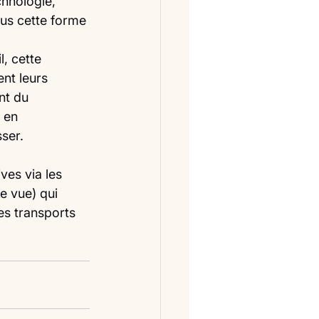
chnologie, 
ous cette forme 
, cette 
ent leurs 
nt du 
 en 
sser.
ves via les 
e vue) qui 
es transports 