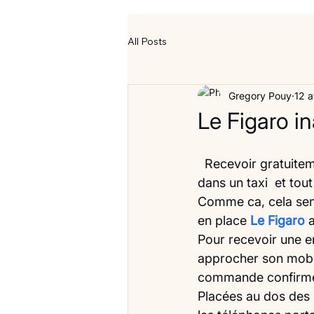
All Posts
Gregory Pouy
12 a
Le Figaro i
  Recevoir gratuitement le 1er tome de l’encyclopédie universelle chez soi en entrant 
dans un taxi  et tou
Comme ca, cela semb
en place 
Le Figaro
 
Pour recevoir une 
approcher son mobil
commande confirm
Placées au dos des 