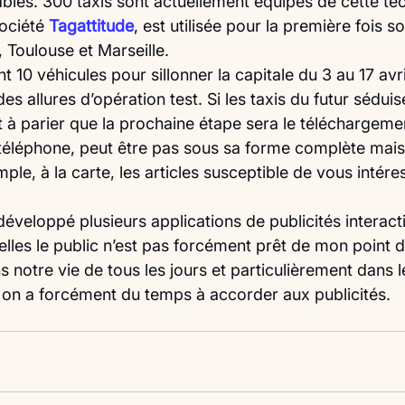
bles. 300 taxis sont actuellement équipés de cette te
ociété 
Tagattitude
,
 est utilisée pour la première fois s
e, Toulouse et Marseille. 
 10 véhicules pour sillonner la capitale du 3 au 17 avril
s allures d’opération test. Si les taxis du futur séduis
rt à parier que la prochaine étape sera le téléchargeme
 téléphone, peut être pas sous sa forme complète mais
ple, à la carte, les articles susceptible de vous intére
 développé plusieurs applications de publicités interacti
lles le public n’est pas forcément prêt de mon point d
ns notre vie de tous les jours et particulièrement dans l
ù on a forcément du temps à accorder aux publicités.