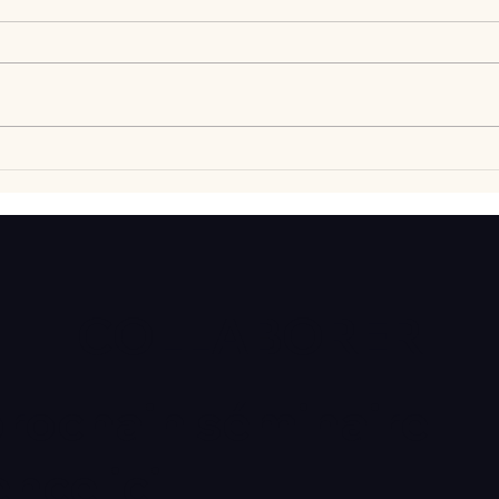
Vlan #98 Comment
Vlan
développer l’intelligence
comp
émotionnelle de vos enfants
déba
avec Catherine Gueguen
COLLABORER
prochain séminaire
ce ici