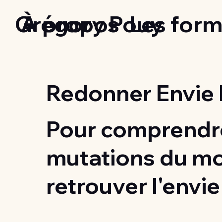
Grégory Pouy
À propos
Les form
Redonner Envie 
Pour comprendre
mutations du m
retrouver l'envie 