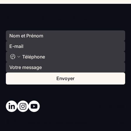
Vlan #98 Comment développer
l’intelligence émotionnelle de vos enfants
Votre prochain séminaire commence ici
avec Catherine Gueguen
Envoyer
Haut De Page
©2026 Grégory Pouy -
Blog
Site
Trend Design