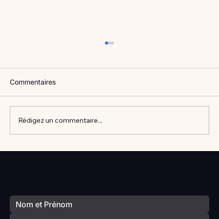
Commentaires
Rédigez un commentaire...
Vlan #98 Comment développer
l’intelligence émotionnelle de vos enfants
Votre prochain séminaire commence ici
avec Catherine Gueguen