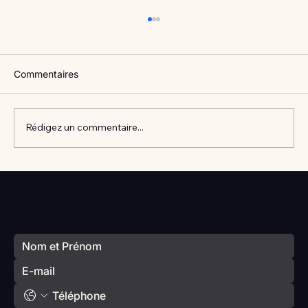
Commentaires
Rédigez un commentaire...
Vlan #98 Comment développer
l’intelligence émotionnelle de vos enfants
Votre prochain séminaire commence ici
avec Catherine Gueguen