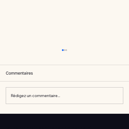
Commentaires
Rédigez un commentaire...
Vlan #98 Comment développer
l’intelligence émotionnelle de vos enfants
Votre prochain séminaire commence ici