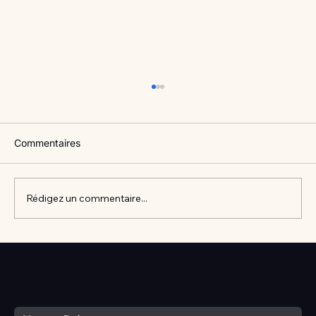
Commentaires
Rédigez un commentaire...
Vlan #98 Comment développer
l’intelligence émotionnelle de vos enfants
Votre prochain séminaire commence ici
avec Catherine Gueguen