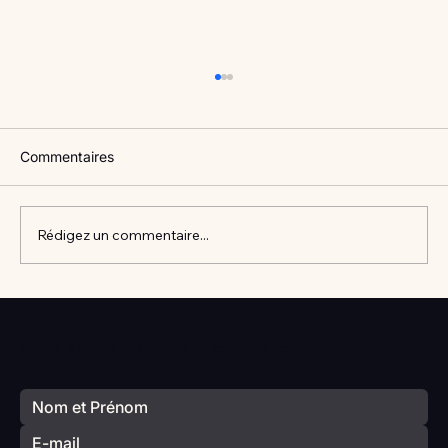
Commentaires
Rédigez un commentaire...
Vlan #98 Comment développer
l’intelligence émotionnelle de vos enfants
Votre prochain séminaire commence ici
avec Catherine Gueguen