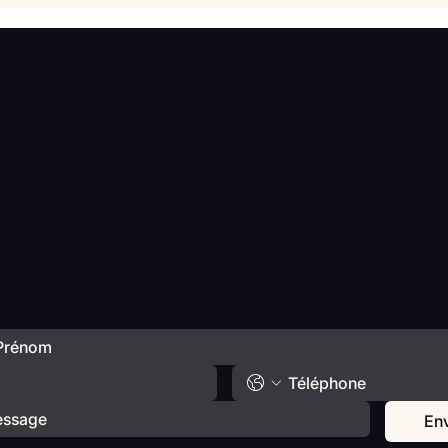
émotionnelle de vos enfants
déba
avec Catherine Gueguen
COLLABORER
prochain séminaire
ce ici
En