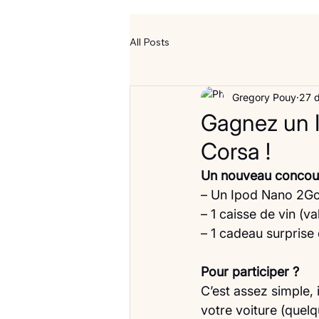
All Posts
Gregory Pouy
27 
Gagnez un I
Corsa !
Un nouveau concours 
– Un Ipod Nano 2G
– 1 caisse de vin (v
– 1 cadeau surprise
Pour participer ?
C’est assez simple, i
votre voiture (quelq