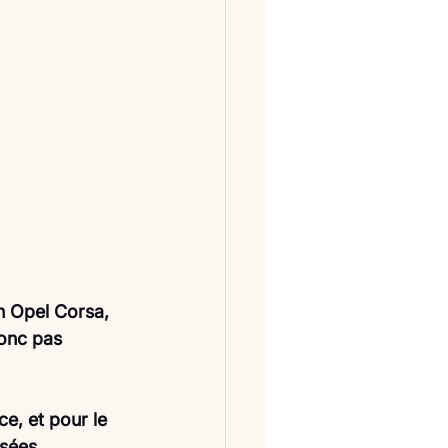
n Opel Corsa, 
donc pas 
e, et pour le 
sées. 