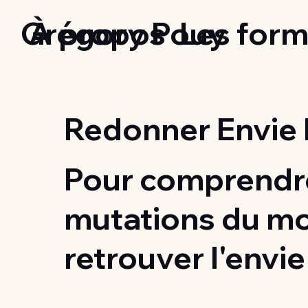
Grégory Pouy
À propos
Les form
Redonner Envie 
Pour comprendre
mutations du m
retrouver l'envie 