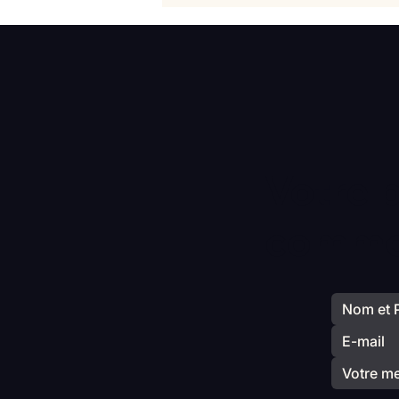
Elisabeth Laville
Votre 
commen