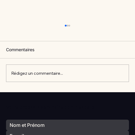
Commentaires
Rédigez un commentaire...
Vlan #98 Comment développer
l’intelligence émotionnelle de vos enfants
Votre prochain séminaire commence ici
avec Catherine Gueguen