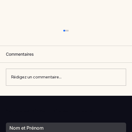
Commentaires
Rédigez un commentaire...
Vlan #98 Comment développer
l’intelligence émotionnelle de vos enfants
Votre prochain séminaire commence ici
avec Catherine Gueguen