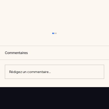
Commentaires
Rédigez un commentaire...
Vlan #98 Comment développer
l’intelligence émotionnelle de vos enfants
Votre prochain séminaire commence ici
avec Catherine Gueguen