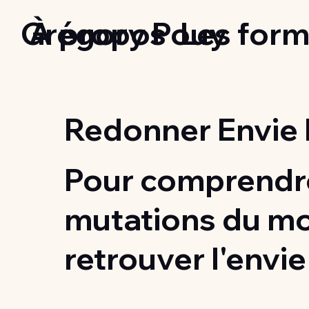
Grégory Pouy
À propos
Les form
Redonner Envie 
Pour comprendre
mutations du m
retrouver l'envie 