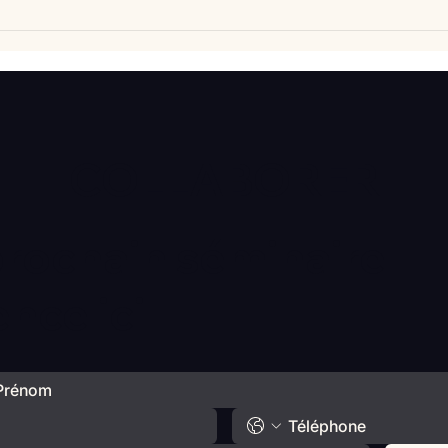
Vlan #98 Comment
Vlan
développer l’intelligence
comp
émotionnelle de vos enfants
déba
avec Catherine Gueguen
COLLABORER
prochain séminaire
ce ici