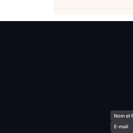
Vlan #99 Comment vraiment
mieux consommer? avec
Elisabeth Laville
Votre 
commen