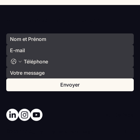
Vlan #98 Comment développer
l’intelligence émotionnelle de vos enfants
Votre prochain séminaire commence ici
avec Catherine Gueguen
Envoyer
Haut De Page
©2026 Grégory Pouy -
Blog
Site
Trend Design