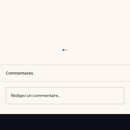
Commentaires
Rédigez un commentaire...
Vlan #98 Comment développer
l’intelligence émotionnelle de vos enfants
Votre prochain séminaire commence ici
avec Catherine Gueguen