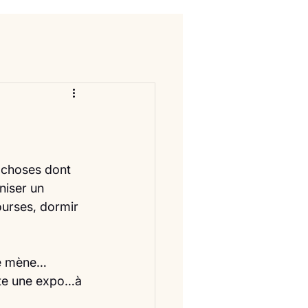
e choses dont 
iser un 
ourses, dormir 
me mène…
ute une expo…à 