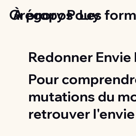
Grégory Pouy
À propos
Les form
Redonner Envie 
Pour comprendre
mutations du m
retrouver l'envie 