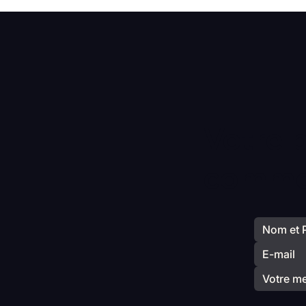
Elisabeth Laville
Votre 
commen