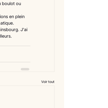
u boulot ou 
ions en plein 
atique.
insbourg. J'ai 
lleurs.
Voir tout