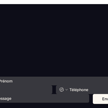
émotionnelle de vos enfants
déba
avec Catherine Gueguen
COLLABORER
prochain séminaire
ce ici
En