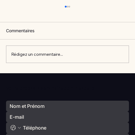
Commentaires
Rédigez un commentaire...
Vlan #98 Comment développer
l’intelligence émotionnelle de vos enfants
Votre prochain séminaire commence ici
avec Catherine Gueguen