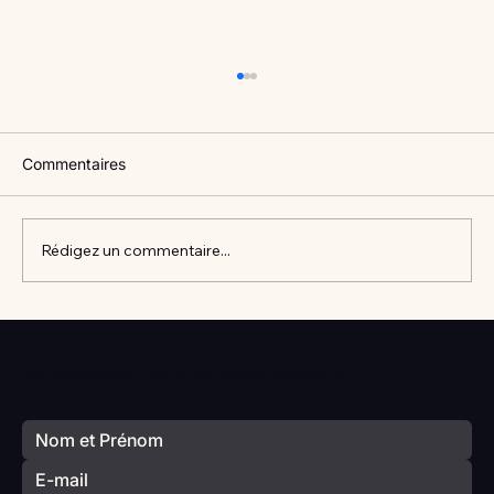
Commentaires
Rédigez un commentaire...
Vlan #98 Comment développer
l’intelligence émotionnelle de vos enfants
Votre prochain séminaire commence ici
avec Catherine Gueguen