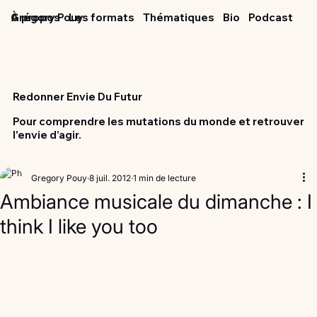
Grégory Pouy
À propos
Les formats
Thématiques
Bio
Podcast
Redonner Envie Du Futur
Pour comprendre les mutations du monde et retrouver
l'envie d’agir.
Gregory Pouy
8 juil. 2012
1 min de lecture
Ambiance musicale du dimanche : I
think I like you too