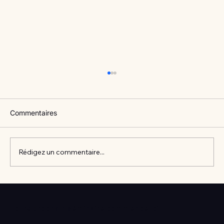
Commentaires
Rédigez un commentaire...
Vlan #98 Comment développer
l’intelligence émotionnelle de vos enfants
Votre prochain séminaire commence ici
avec Catherine Gueguen