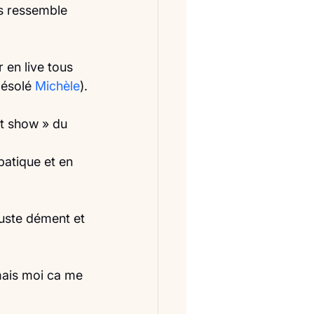
us ressemble 
 en live tous 
ésolé 
Michèle
).
et show » du 
batique et en 
juste dément et 
mais moi ca me 