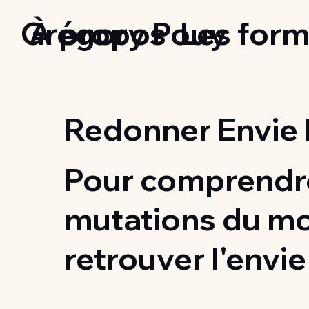
Grégory Pouy
À propos
Les form
Redonner Envie 
Pour comprendre
mutations du m
retrouver l'envie 