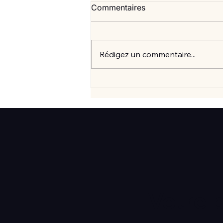
Commentaires
Rédigez un commentaire...
Vlan #99 Comment vraiment
mieux consommer? avec
Elisabeth Laville
Votre 