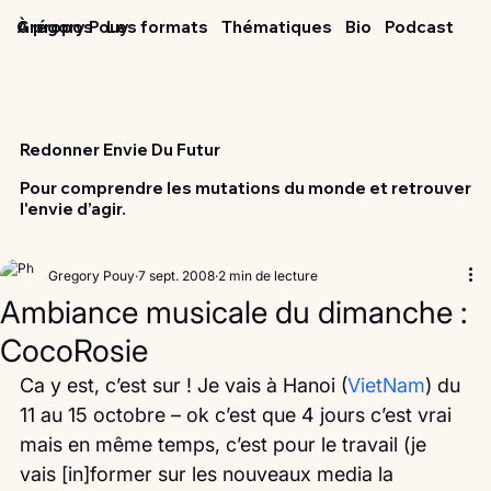
Grégory Pouy
À propos
Les formats
Thématiques
Bio
Podcast
Redonner Envie Du Futur
Pour comprendre les mutations du monde et retrouver
l'envie d’agir.
Gregory Pouy
7 sept. 2008
2 min de lecture
Ambiance musicale du dimanche :
CocoRosie
Ca y est, c’est sur ! Je vais à Hanoi (
VietNam
) du 
11 au 15 octobre – ok c’est que 4 jours c’est vrai 
mais en même temps, c’est pour le travail (je 
vais [in]former sur les nouveaux media la 