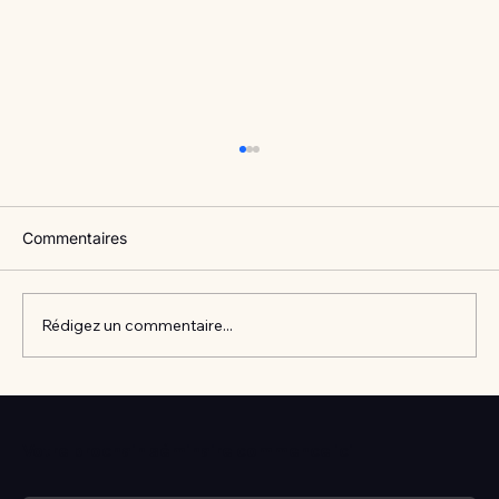
Commentaires
Rédigez un commentaire...
Vlan #98 Comment développer
l’intelligence émotionnelle de vos enfants
Votre prochain séminaire commence ici
avec Catherine Gueguen