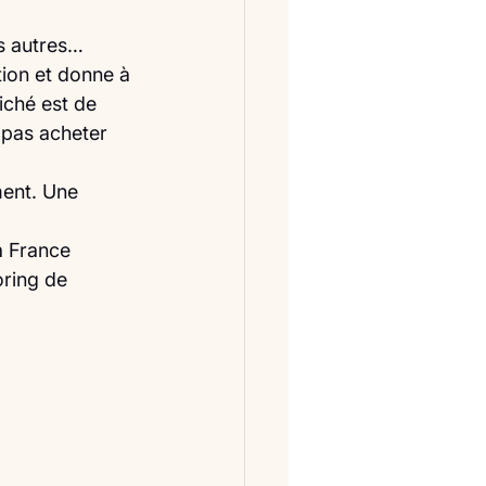
es autres…
tion et donne à 
fiché est de 
 pas acheter 
ment. Une 
a France 
oring de 