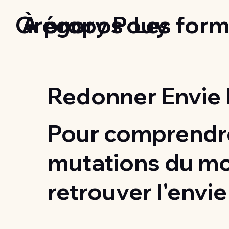
Grégory Pouy
À propos
Les form
Redonner Envie 
Pour comprendre
mutations du m
retrouver l'envie 