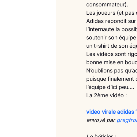
consommateur).
Les joueurs (et pas
Adidas rebondit sur
l’internaute la possi
soutenir son équipe 
un t-shirt de son éq
Les vidéos sont rig
bonne mise en bouch
N’oublions pas qu’a
puisque finalement c
l’équipe d’ici peu….
La 2ème vidéo :
video virale adidas 
envoyé par 
gregfro
Le bétisier :