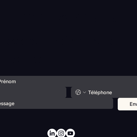
COLLABORER
prochain séminaire
ce ici
En