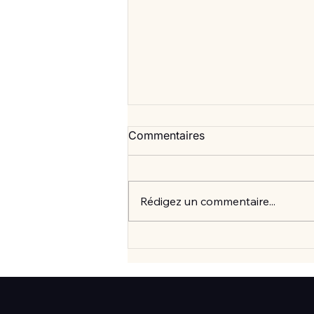
Commentaires
Rédigez un commentaire...
Vlan #99 Comment vraiment
mieux consommer? avec
Elisabeth Laville