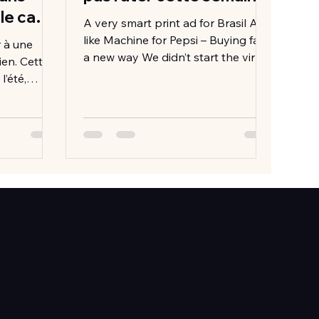
 le cas
A very smart print ad for Brasil A
like Machine for Pepsi – Buying fan
r à une
a new way We didn’t start the viral –
rien. Cette
great compilation The very...
l’été,
alisée