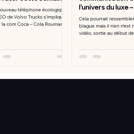
l’univers du luxe –
ouveau téléphone écologique
d’Alexander W
EO de Volvo Trucks s’implique
Cela pourrait ressemble
 la com Coca – Cola Roumanie
blague mais il n’en n’est 
ngeons ensemble Vodafone:
vidéo, sortie au début de 
ez...
pourrait presque être ré
pour...
COLLABORER