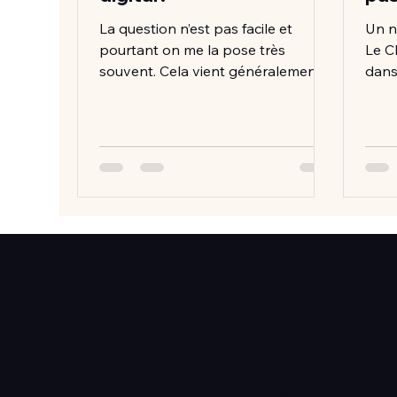
La question n’est pas facile et
Un n
pourtant on me la pose très
Le C
souvent. Cela vient généralement
dans
des experts digitaux qui ne savent
: ma
plus...
ajout