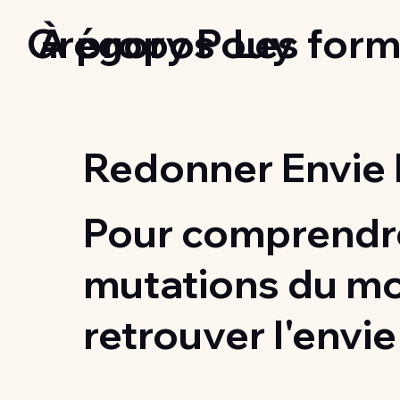
Grégory Pouy
À propos
Les form
Redonner Envie 
Pour comprendre
mutations du m
retrouver l'envie 