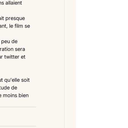
s allaient 
ait presque 
nt, le film se 
n peu de 
ration sera 
 twitter et 
t qu'elle soit 
tude de 
e moins bien 