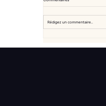
Rédigez un commentaire...
Vlan #99 Comment vraiment
mieux consommer? avec
Elisabeth Laville
Votre 
commen