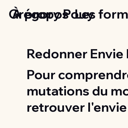
Grégory Pouy
À propos
Les form
Redonner Envie 
Pour comprendre
mutations du m
retrouver l'envie 