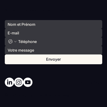
Vlan #98 Comment développer
l’intelligence émotionnelle de vos enfants
Votre prochain séminaire commence ici
avec Catherine Gueguen
Envoyer
Haut De Page
©2026 Grégory Pouy -
Blog
Site
Trend Design