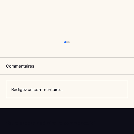
Commentaires
Rédigez un commentaire...
Vlan #98 Comment développer
l’intelligence émotionnelle de vos enfants
Votre prochain séminaire commence ici
avec Catherine Gueguen