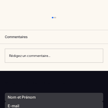
Commentaires
Rédigez un commentaire...
Vlan #98 Comment développer
l’intelligence émotionnelle de vos enfants
Votre prochain séminaire commence ici
avec Catherine Gueguen