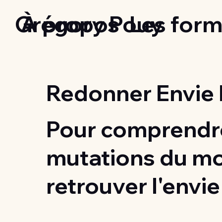
Grégory Pouy
À propos
Les form
Redonner Envie 
Pour comprendre
mutations du m
retrouver l'envie 