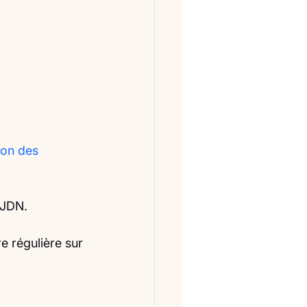
tion des 
u JDN.
e régulière sur 