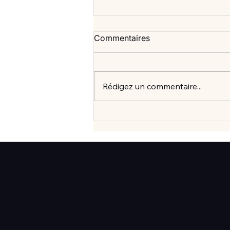
Commentaires
Rédigez un commentaire...
Vlan #99 Comment vraiment
mieux consommer? avec
Elisabeth Laville