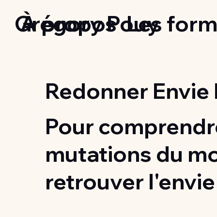
Grégory Pouy
À propos
Les form
Redonner Envie 
Pour comprendre
mutations du m
retrouver l'envie 