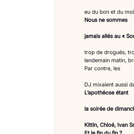
eu du bon et du moi
Nous ne sommes
jamais allés au « So
trop de drogués, tro
lendemain matin, br
Par contre, les
DJ mixaient aussi da
L’apothéose étant
la soirée de dimanc
Kittin, Chloé, Ivan 
Et le fin du fin ?