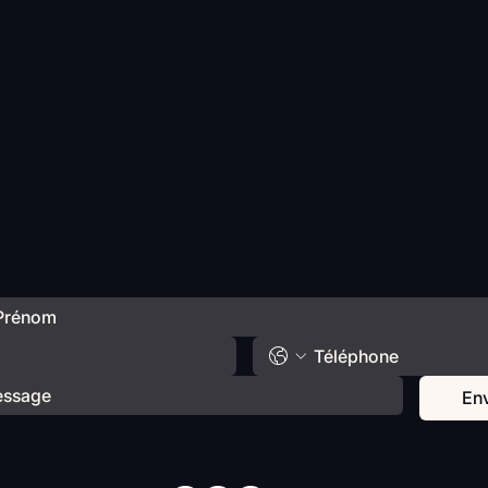
COLLABORER
prochain séminaire
ce ici
En