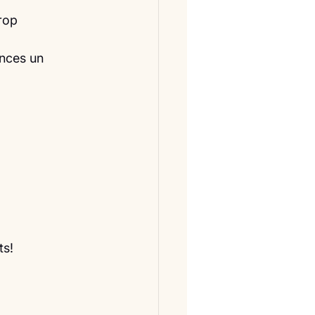
trop
ances un
ts!