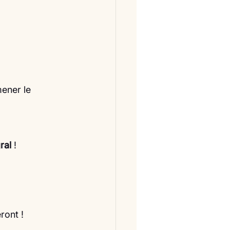
ener le 
ral 
!
ront !