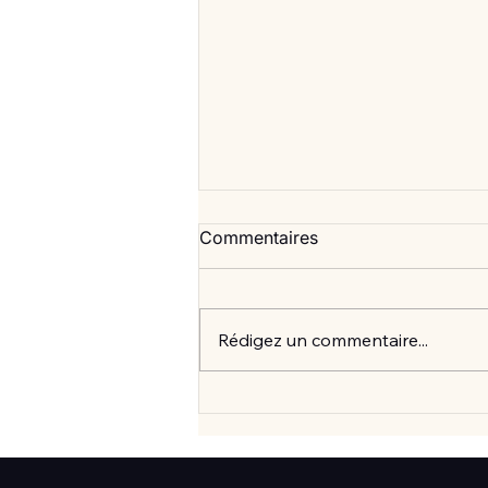
Commentaires
Rédigez un commentaire...
Vlan #99 Comment vraiment
mieux consommer? avec
Elisabeth Laville