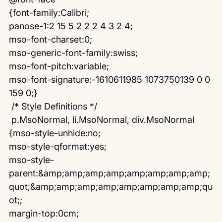
{font-family:Calibri;
panose-1:2 15 5 2 2 2 4 3 2 4;
mso-font-charset:0;
mso-generic-font-family:swiss;
mso-font-pitch:variable;
mso-font-signature:-1610611985 1073750139 0 0 
159 0;}
 /* Style Definitions */
 p.MsoNormal, li.MsoNormal, div.MsoNormal
{mso-style-unhide:no;
mso-style-qformat:yes;
mso-style-
parent:&amp;amp;amp;amp;amp;amp;amp;amp;
quot;&amp;amp;amp;amp;amp;amp;amp;amp;qu
ot;;
margin-top:0cm;