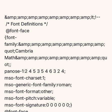
&amp;amp;amp;amp;amp;amp;amp;amp;lt;!--
 /* Font Definitions */
 @font-face
{font-
family:&amp;amp;amp;amp;amp;amp;amp;amp;
quot;Cambria 
Math&amp;amp;amp;amp;amp;amp;amp;amp;qu
ot;;
panose-1:2 4 5 3 5 4 6 3 2 4;
mso-font-charset:1;
mso-generic-font-family:roman;
mso-font-format:other;
mso-font-pitch:variable;
mso-font-signature:0 0 0 0 0 0;}
@font-face