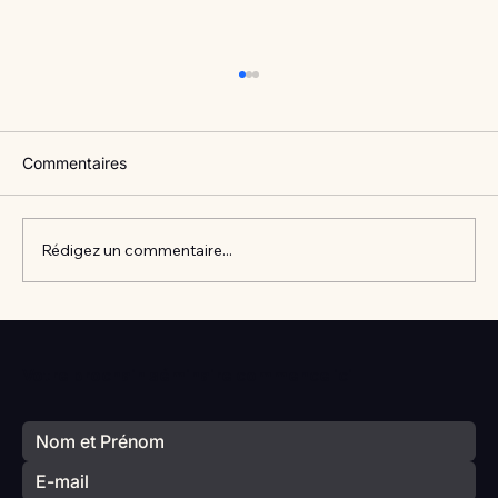
Commentaires
Rédigez un commentaire...
Vlan #98 Comment développer
l’intelligence émotionnelle de vos enfants
Votre prochain séminaire commence ici
avec Catherine Gueguen