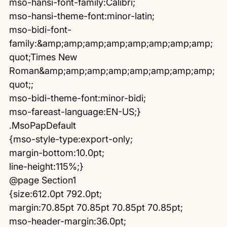
mso-hansi-font-family:Calibri;
mso-hansi-theme-font:minor-latin;
mso-bidi-font-
family:&amp;amp;amp;amp;amp;amp;amp;amp;
quot;Times New 
Roman&amp;amp;amp;amp;amp;amp;amp;amp;
quot;;
mso-bidi-theme-font:minor-bidi;
mso-fareast-language:EN-US;}
.MsoPapDefault
{mso-style-type:export-only;
margin-bottom:10.0pt;
line-height:115%;}
@page Section1
{size:612.0pt 792.0pt;
margin:70.85pt 70.85pt 70.85pt 70.85pt;
mso-header-margin:36.0pt;