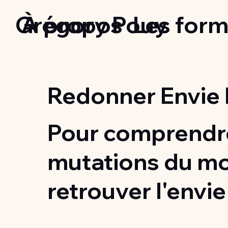
Grégory Pouy
À propos
Les form
Redonner Envie 
Pour comprendre
mutations du m
retrouver l'envie 