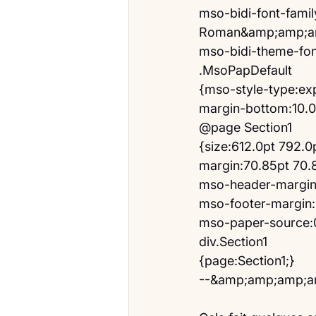
mso-bidi-font-fam
Roman&amp;amp;am
mso-bidi-theme-font
.MsoPapDefault
{mso-style-type:exp
margin-bottom:10.0
@page Section1
{size:612.0pt 792.0
margin:70.85pt 70.
mso-header-margin
mso-footer-margin:
mso-paper-source:
div.Section1
{page:Section1;}
--&amp;amp;amp;a