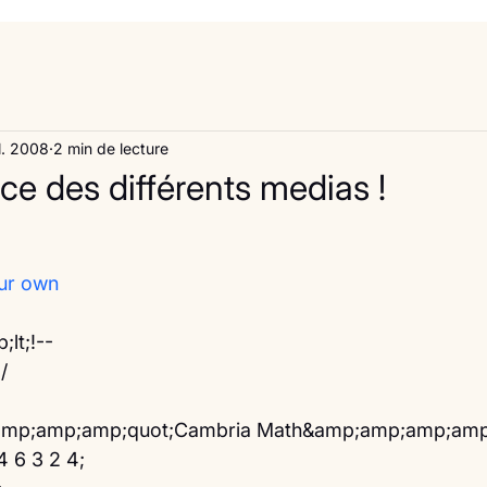
il. 2008
2 min de lecture
nce des différents medias !
ur own
lt;!--
/
;amp;amp;amp;quot;Cambria Math&amp;amp;amp;amp;
4 6 3 2 4;