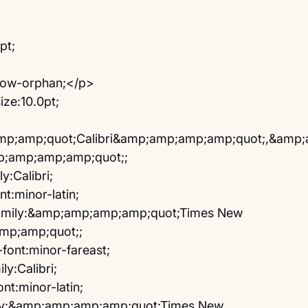
pt;
dow-orphan;</p>
ze:10.0pt;
mp;amp;quot;Calibri&amp;amp;amp;amp;quot;,&amp
mp;amp;amp;amp;quot;;
y:Calibri;
t:minor-latin;
family:&amp;amp;amp;amp;quot;Times New 
p;amp;quot;;
font:minor-fareast;
y:Calibri;
t:minor-latin;
ily:&amp;amp;amp;amp;quot;Times New 