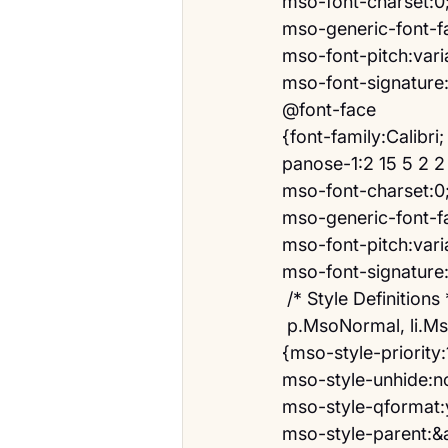
mso-font-charset:0
mso-generic-font-f
mso-font-pitch:vari
mso-font-signature
@font-face
{font-family:Calibri;
panose-1:2 15 5 2 2
mso-font-charset:0
mso-generic-font-fa
mso-font-pitch:vari
mso-font-signature
 /* Style Definitions 
 p.MsoNormal, li.
{mso-style-priority:
mso-style-unhide:n
mso-style-qformat:
mso-style-parent: