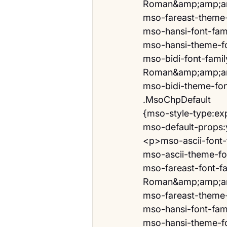
Roman&amp;amp;am
mso-fareast-theme-
mso-hansi-font-famil
mso-hansi-theme-fon
mso-bidi-font-fam
Roman&amp;amp;am
mso-bidi-theme-font
.MsoChpDefault
{mso-style-type:exp
mso-default-props:
<p>mso-ascii-font-f
mso-ascii-theme-fon
mso-fareast-font-
Roman&amp;amp;am
mso-fareast-theme-
mso-hansi-font-famil
mso-hansi-theme-fon