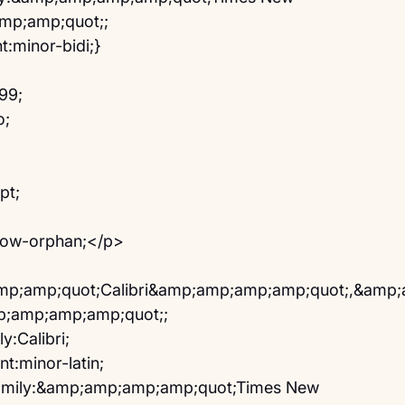
p;amp;quot;;
:minor-bidi;}
:99;
o;
pt;
dow-orphan;</p>
mp;amp;quot;Calibri&amp;amp;amp;amp;quot;,&amp
mp;amp;amp;amp;quot;;
y:Calibri;
t:minor-latin;
family:&amp;amp;amp;amp;quot;Times New 