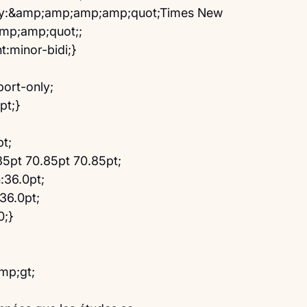
ily:&amp;amp;amp;amp;quot;Times New 
p;amp;quot;;
:minor-bidi;}
ort-only;
pt;}
pt;
85pt 70.85pt 70.85pt;
:36.0pt;
36.0pt;
0;}
mp;gt;