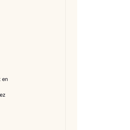
t en
hez