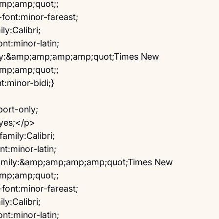
p;amp;quot;;
font:minor-fareast;
y:Calibri;
t:minor-latin;
ily:&amp;amp;amp;amp;quot;Times New 
p;amp;quot;;
:minor-bidi;}
ort-only;
yes;</p>
amily:Calibri;
t:minor-latin;
family:&amp;amp;amp;amp;quot;Times New 
p;amp;quot;;
font:minor-fareast;
y:Calibri;
t:minor-latin;