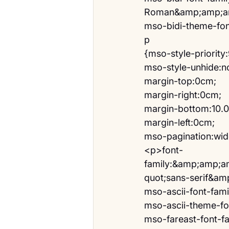
Roman&amp;amp;am
mso-bidi-theme-font
p
{mso-style-priority
mso-style-unhide:n
margin-top:0cm;
margin-right:0cm;
margin-bottom:10.0
margin-left:0cm;
mso-pagination:wi
<p>font-
family:&amp;amp;a
quot;sans-serif&a
mso-ascii-font-famil
mso-ascii-theme-fon
mso-fareast-font-