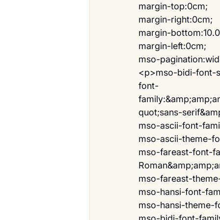
margin-top:0cm;
margin-right:0cm;
margin-bottom:10.0
margin-left:0cm;
mso-pagination:wi
<p>mso-bidi-font-si
font-
family:&amp;amp;a
quot;sans-serif&a
mso-ascii-font-famil
mso-ascii-theme-fon
mso-fareast-font-
Roman&amp;amp;am
mso-fareast-theme-
mso-hansi-font-famil
mso-hansi-theme-fon
mso-bidi-font-fam