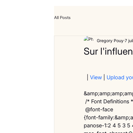
All Posts
Gregory Pouy
7 ju
Sur l'influe
  | 
View
 | 
Upload yo
&amp;amp;amp;amp;
 /* Font Definitions *
 @font-face
{font-family:&amp
panose-1:2 4 5 3 5 