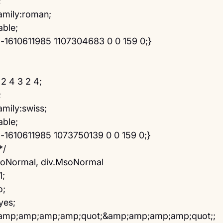
;
amily:roman;
able;
:-1610611985 1107304683 0 0 159 0;}
 2 4 3 2 4;
;
mily:swiss;
able;
:-1610611985 1073750139 0 0 159 0;}
*/
MsoNormal, div.MsoNormal
1;
o;
yes;
&amp;amp;amp;amp;quot;&amp;amp;amp;amp;quot;;