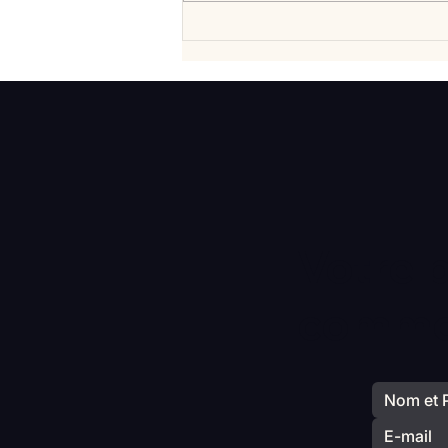
Vlan #99 Comment vraiment
mieux consommer? avec
Elisabeth Laville
Votre 
commen