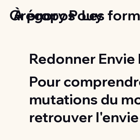
Grégory Pouy
À propos
Les form
Redonner Envie 
Pour comprendre
mutations du m
retrouver l'envie 