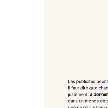
Les publicités pour 
Il faut dire qu’à cha
justement, 
à donner
dans un monde de plu
(même retouchée) d