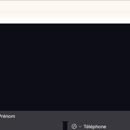
Vlan #98 Comment
Vlan
développer l’intelligence
comp
émotionnelle de vos enfants
déba
avec Catherine Gueguen
COLLABORER
prochain séminaire
ce ici