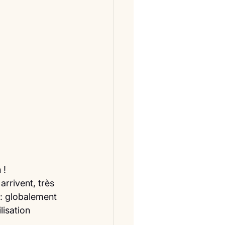
 !
s arrivent, très 
: globalement 
isation 