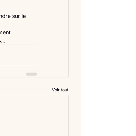
ndre sur le 
ment 
s… 
Voir tout