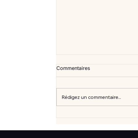
Commentaires
Rédigez un commentaire...
Vlan #99 Comment vraiment
mieux consommer? avec
Elisabeth Laville