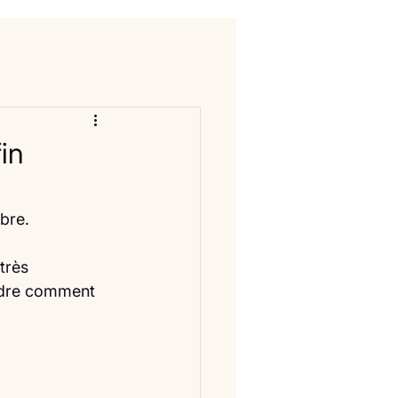
in
bre.
très 
ndre comment 