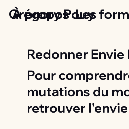
Grégory Pouy
À propos
Les form
Redonner Envie 
Pour comprendre
mutations du m
retrouver l'envie 