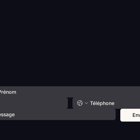
COLLABORER
prochain séminaire
ce ici
En