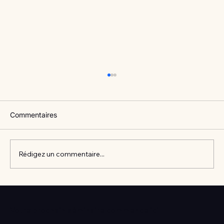
Commentaires
Rédigez un commentaire...
Vlan #98 Comment développer
l’intelligence émotionnelle de vos enfants
Votre prochain séminaire commence ici
avec Catherine Gueguen