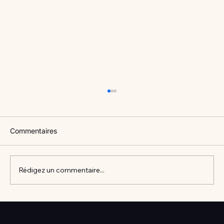
Commentaires
Rédigez un commentaire...
Vlan #98 Comment développer
l’intelligence émotionnelle de vos enfants