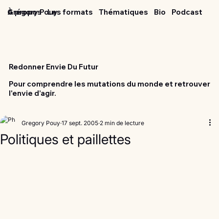
Grégory Pouy
À propos
Les formats
Thématiques
Bio
Podcast
Redonner Envie Du Futur
Pour comprendre les mutations du monde et retrouver
l'envie d’agir.
Gregory Pouy
17 sept. 2005
2 min de lecture
Politiques et paillettes