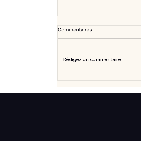
Commentaires
Rédigez un commentaire...
Vlan #99 Comment vraiment
mieux consommer? avec
Elisabeth Laville