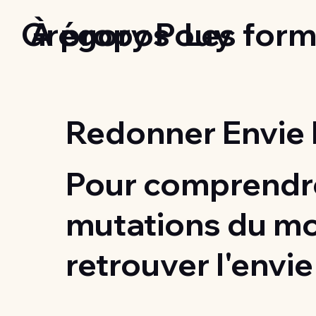
Grégory Pouy
À propos
Les form
Redonner Envie 
Pour comprendre
mutations du m
retrouver l'envie 