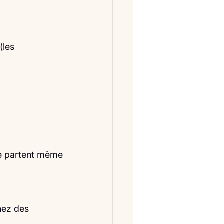
(les
e partent même 
hez des