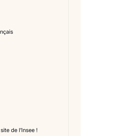
ançais
ite de l’Insee !