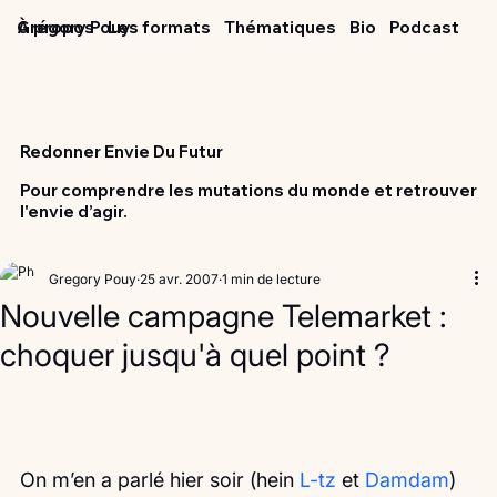
Grégory Pouy
À propos
Les formats
Thématiques
Bio
Podcast
Redonner Envie Du Futur
Pour comprendre les mutations du monde et retrouver
l'envie d’agir.
Gregory Pouy
25 avr. 2007
1 min de lecture
Nouvelle campagne Telemarket :
choquer jusqu'à quel point ?
On m’en a parlé hier soir (hein
 L-tz
 et 
Damdam
) 