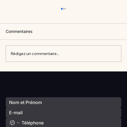
Commentaires
Rédigez un commentaire...
Vlan #98 Comment développer
l’intelligence émotionnelle de vos enfants
Votre prochain séminaire commence ici
avec Catherine Gueguen