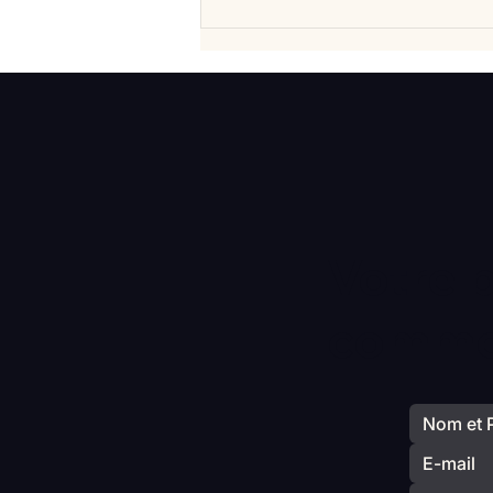
Vlan #99 Comment vraiment
mieux consommer? avec
Elisabeth Laville
Votre 
commen