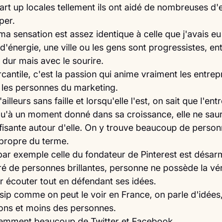
rt up locales tellement ils ont aidé de nombreuses d'e
per.
ma sensation est assez identique à celle que j'avais eu 
n d'énergie, une ville ou les gens sont progressistes, en
ès dur mais avec le sourire.
cantile, c'est la passion qui anime vraiment les entrep
les personnes du marketing. 
illeurs sans faille et lorsqu'elle l'est, on sait que l'ent
 qu'à un moment donné dans sa croissance, elle ne saur
sante autour d'elle. On y trouve beaucoup de person
 propre du terme.
 par exemple celle du fondateur de Pinterest est désarm
 de personnes brillantes, personne ne possède la vérit
ir écouter tout en défendant ses idées.
ossip comme on peut le voir en France, on parle d'idées
ons et moins des personnes.
idemment beaucoup de Twitter et Facebook.