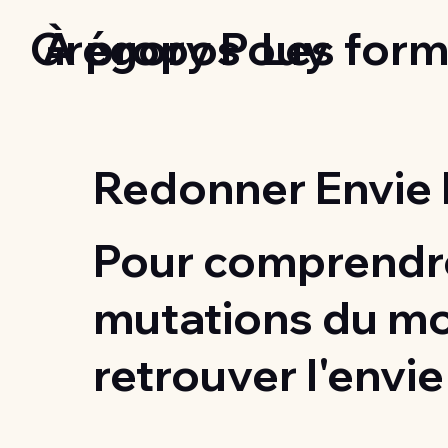
Grégory Pouy
À propos
Les form
Redonner Envie 
Pour comprendre
mutations du m
retrouver l'envie 