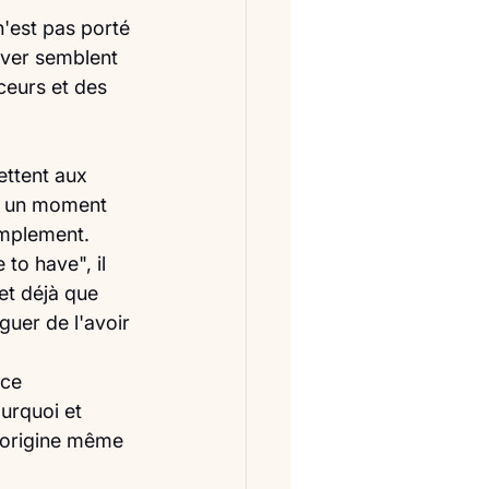
'est pas porté 
ever semblent 
ceurs et des 
ttent aux 
 à un moment 
implement.
to have", il 
et déjà que 
uer de l'avoir 
ce 
urquoi et 
l'origine même 