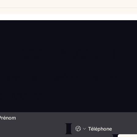
Vlan #98 Comment
Vlan
développer l’intelligence
comp
émotionnelle de vos enfants
déba
avec Catherine Gueguen
COLLABORER
prochain séminaire
ce ici