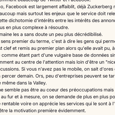
o, Facebook est largement affaiblit, déjà Zuckerberg n
aucoup mais surtout les enjeux que le service doit rel
tte dichotomie d'intérêts entre les intérêts des annon
plus en plus complexe à résoudre.
maine les a sans doute un peu plus décrédibilisé.
ens premier du terme, c'est à dire les gens qui perme
est clef et remis au premier plan alors qu'elle avait pu,
e comme étant part d'une vulgaire base de données s
ment au centre de l'attention mais loin d'être un "nice 
cussions. Si vous n'avez pas le mobile, on sait d'ores 
 percer demain. Ors, peu d'entreprises peuvent se targ
é même dans la Valley.
ne semble pas être au coeur des préoccupations mais 
u fur et à mesure, on se demande de plus en plus po
rentable voire on apprécie les services qui le sont à 
 être la motivation première évidemment. 