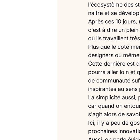
l'écosystème des sta
naitre et se dévelop
Après ces 10 jours, 
c'est à dire un plei
où ils travaillent tr
Plus que le coté mer
designers ou même 
Cette dernière est d'a
pourra aller loin et
de communauté suffi
inspirantes au sens
La simplicité aussi,
car quand on entouré
s'agit alors de savo
Ici, il y a peu de g
prochaines innovati
Aussi, on parle év