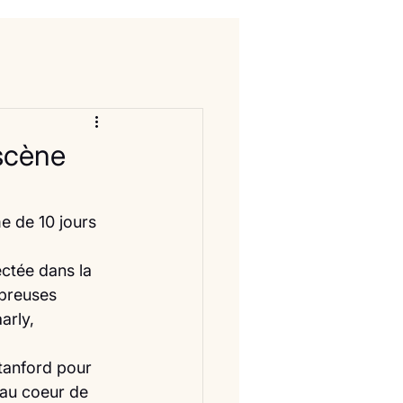
scène
e de 10 jours 
ctée dans la 
mbreuses 
rly,  
tanford pour 
 au coeur de 