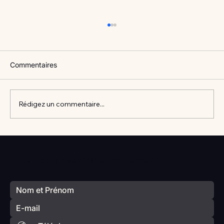
Commentaires
Rédigez un commentaire...
Vlan #98 Comment développer
l’intelligence émotionnelle de vos enfants
Votre prochain séminaire commence ici
avec Catherine Gueguen