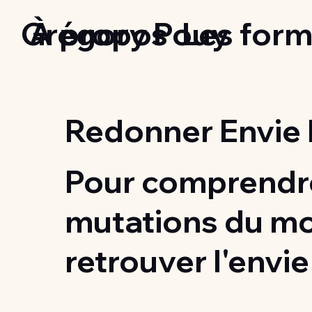
Grégory Pouy
À propos
Les form
Redonner Envie 
Pour comprendre
mutations du m
retrouver l'envie 