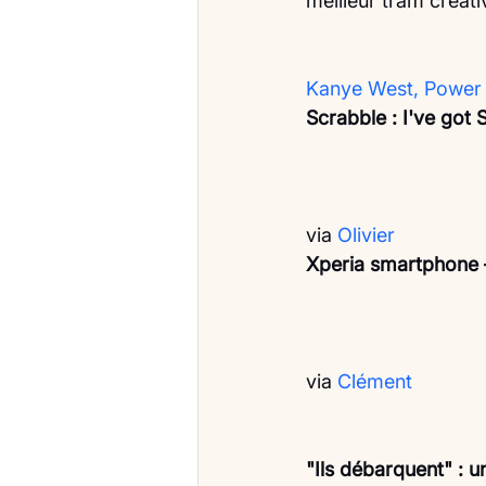
meilleur tram creativ
Kanye West, Power
Scrabble : I've got
via 
Olivier
Xperia smartphone –
via 
Clément
"Ils débarquent" : 