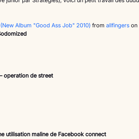
e junior par Stratégies), voici un petit travail des dudu
 (New Album "Good Ass Job" 2010)
 from 
allfingers
 on 
 Sodomized
 operation de street
une utilisation maline de Facebook connect