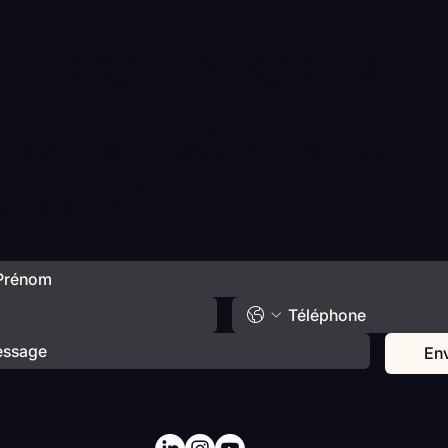
COLLABORER
prochain séminaire
ce ici
En