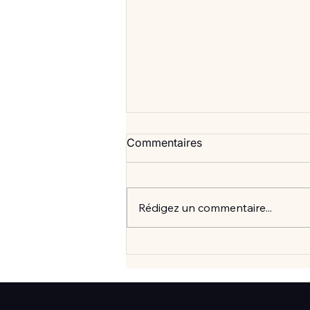
Commentaires
Rédigez un commentaire...
Vlan #99 Comment vraiment
mieux consommer? avec
Elisabeth Laville