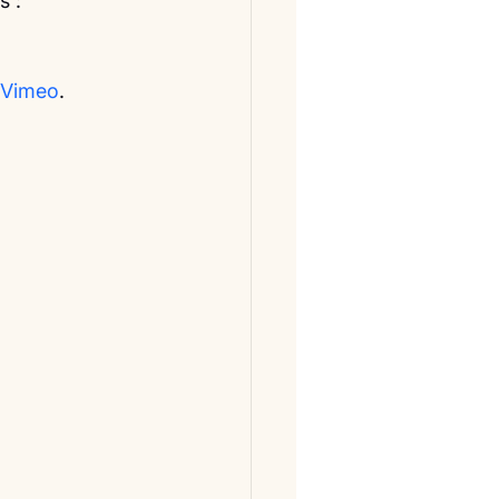
s :
Vimeo
.