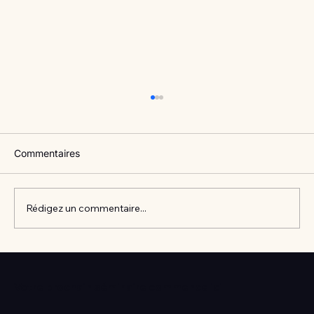
Commentaires
Rédigez un commentaire...
Vlan #98 Comment développer
l’intelligence émotionnelle de vos enfants
Votre prochain séminaire commence ici
avec Catherine Gueguen